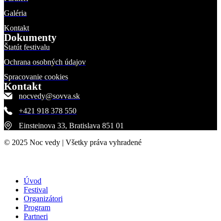
Galéria
Kontakt
Dokumenty
Štatút festivalu
Ochrana osobných údajov
Spracovanie cookies
Kontakt
nocvedy@sovva.sk
+421 918 378 550
Einsteinova 33, Bratislava 851 01
© 2025 Noc vedy | Všetky práva vyhradené
Úvod
Festival
Organizátori
Program
Partneri