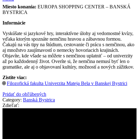
Miesto konania:
EUROPA SHOPPING CENTER – BANSKÁ
BYSTRICA
Informácie
Vyskúšate si jazykové hry, interaktívne úlohy aj vedomostné kvízy,
vďaka ktorým spoznáte nemčinu hravou a zábavnou formou.
Čakajú na vás tipy na štúdium, cestovanie či prácu s nemčinou, ako
aj množstvo zaujímavostí o nemecky hovoriacich krajinách.
Objavíte, kde všade sa môžete s nemčinou uplatniť – od univerzity
až po každodenný život. Overíte si, že nemčina nemusí byť len o
gramatike, ale aj o objavovaní kultúry, možností a nových zážitkov.
Zistite viac:
🌐
Filozofická fakulta Univerzita Mateja Bela v Banskej Bystrici
Pridať do obľúbených
Category:
Banská Bystrica
Zdieľať: