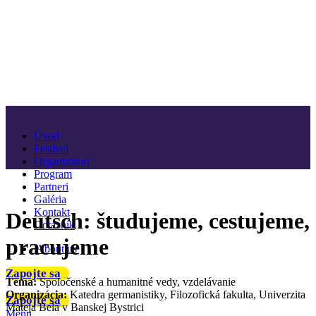
Úvod
Festival
Organizátori
Program
Partneri
Galéria
Kontakt
Deutsch: študujeme, cestujeme,
Dotazník
pracujeme
About us
Zapojte sa
Téma:
Spoločenské a humanitné vedy, vzdelávanie
Organizácia:
Katedra germanistiky, Filozofická fakulta, Univerzita
Zapojte sa
Mateja Bela v Banskej Bystrici
Menu