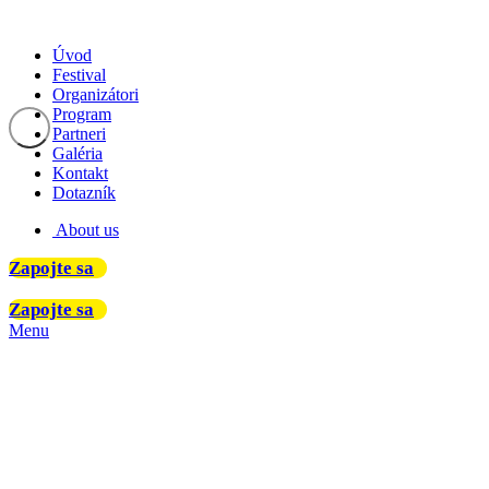
Úvod
Festival
Organizátori
Program
Partneri
Galéria
Kontakt
Dotazník
About us
Zapojte sa
Zapojte sa
Menu