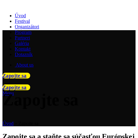
Úvod
Festival
Organizátori
Program
Partneri
Galéria
Kontakt
Dotazník
About us
Zapojte sa
Zapojte sa
Zapojte sa
Menu
Úvod
»
Zapojte sa
Zapojte sa a staňte sa súčasťou Európskej