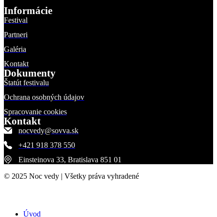
Informácie
Festival
Partneri
Galéria
Kontakt
Dokumenty
Štatút festivalu
Ochrana osobných údajov
Spracovanie cookies
Kontakt
nocvedy@sovva.sk
+421 918 378 550
Einsteinova 33, Bratislava 851 01
© 2025 Noc vedy | Všetky práva vyhradené
Úvod