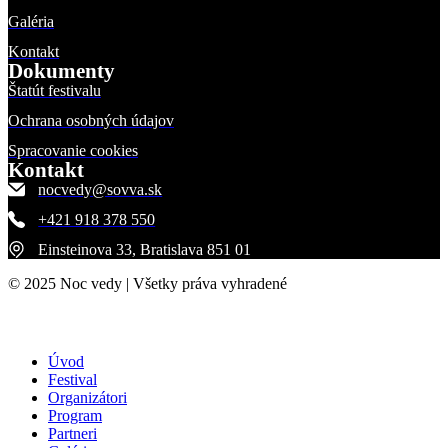
Galéria
Kontakt
Dokumenty
Štatút festivalu
Ochrana osobných údajov
Spracovanie cookies
Kontakt
nocvedy@sovva.sk
+421 918 378 550
Einsteinova 33, Bratislava 851 01
© 2025 Noc vedy | Všetky práva vyhradené
Úvod
Festival
Organizátori
Program
Partneri