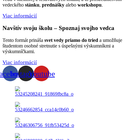
vedeckého
stánku
,
prednášky
alebo
workshopu
.
Viac informácií
Navštív svoju školu – Spoznaj svojho vedca
Tento formát prináša
svet
vedy
priamo
do
tried
a umožňuje
študentom osobné stretnutie s úspešnými výskumníkmi a
výskumníčkami.
Viac informácií
acebook
Instagram
Youtube