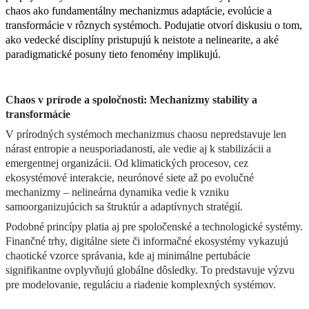
chaos 
ako
fundamentálny
mechanizmus
adaptácie
, 
evolúcie
 a 
transformácie
 v 
rôznych
systémoch
. 
Podujatie
otvorí
diskusiu
 o tom, 
ako
vedecké
disciplíny
pristupujú
 k 
neistote
 a 
nelinearite
, 
a
aké
paradigmatické
posuny
tieto
fenomény
implikujú
.
Chaos v 
prírode
 a 
spoločnosti
: 
Mechanizmy
 stability a 
transformácie
V 
prírodných
systémoch
mechanizmus
chaosu
nepredstavuje
len
nárast
entropie
 a 
neusporiadanosti
, ale 
vedie
aj
 k 
stabilizácii
a
emergentnej
organizácii
. Od 
klimatických
procesov
, 
cez
ekosystémové
interakcie
, 
neurónové
siete
až
 po 
evolučné
mechanizmy
 – 
nelineárna
dynamika
vedie
 k 
vzniku
samoorganizujúcich
sa
štruktúr
a
adaptívnych
stratégií
.
Podobné
princípy
platia
aj
 pre 
spoločenské
 a 
technologické
systémy
. 
Finančné
trhy
, 
digitálne
siete
či
informačné
ekosystémy
vykazujú
chaotické
vzorce
správania
, 
kde
aj
minimálne
pertubácie
signifikantne
ovplyvňujú
globálne
dôsledky
. To 
predstavuje
výzvu
pre 
modelovanie
, 
reguláciu
 a 
riadenie
komplexných
systémov
.