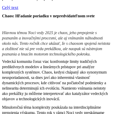
Celý text
Chaos: 
Hľadanie
poriadku
 v 
nepredvídateľnom
svete
Hlavnou
témou
Noci
vedy
 2025 je chaos, 
jeho
prepojenie
 s 
poznaním
a
inovačnými
procesmi
, ale 
aj
vnímaním
náhodnosti
okolo
nás
. 
Tento
ročník
chce
ukázať
, 
že
 s 
chaosom
spojená
neistota
a 
zložitosť
nie
sú
 pre 
vedu
prekážkou
, ale 
naopak
sú
nástrojom
poznania
 a 
hnacím
motorom
technologického
pokroku
. 
Vedecká
komunita
čoraz
viac
konfrontuje
limity
tradičných
prediktívnych
modelov
 a 
lineárnych
prístupov
pri
analýze
komplexných
systémov
. Chaos, 
kedysi
chápaný
ako
synonymum
neusporiadanosti
, 
sa
dnes
javí
ako
inherentná
vlastnosť
dynamických
procesov
, 
kde
citlivosť
na
počiatočné
podmienky
 a 
nelinearita
determinujú
 ich 
evolúciu
. 
Namiesto
vnímania
neistoty
ako
prekážky
ju
môžeme
interpretovať
ako
katalyzátor
vedeckých
objavov
 a 
technologických
inovácií
.
Minuloročná
téma
komplexity
poukázala
na
interdisciplinárne
prepojenia
výskumu
. 
Tento
rok
 v 
rámci
Noci
vedy
preskúmame