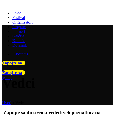
Úvod
Festival
Organizátori
Program
Partneri
Galéria
Kontakt
Dotazník
About us
Zapojte sa
Zapojte sa
Vedci
Menu
Úvod
»
Vedci
Zapojte sa do šírenia vedeckých poznatkov na