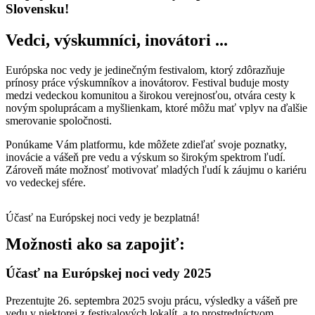
Slovensku!
Vedci, výskumníci, inovátori ...
Európska noc vedy je jedinečným festivalom, ktorý zdôrazňuje
prínosy práce výskumníkov a inovátorov. Festival buduje mosty
medzi vedeckou komunitou a širokou verejnosťou, otvára cesty k
novým spoluprácam a myšlienkam, ktoré môžu mať vplyv na ďalšie
smerovanie spoločnosti.
Ponúkame Vám platformu, kde môžete zdieľať svoje poznatky,
inovácie a vášeň pre vedu a výskum so širokým spektrom ľudí.
Zároveň máte možnosť motivovať mladých ľudí k záujmu o kariéru
vo vedeckej sfére.
Účasť na Európskej noci vedy je bezplatná!
Možnosti ako sa zapojiť:
Účasť na Európskej noci vedy 2025
Prezentujte 26. septembra 2025 svoju prácu, výsledky a vášeň pre
vedu v niektorej z festivalových lokalít, a to prostredníctvom