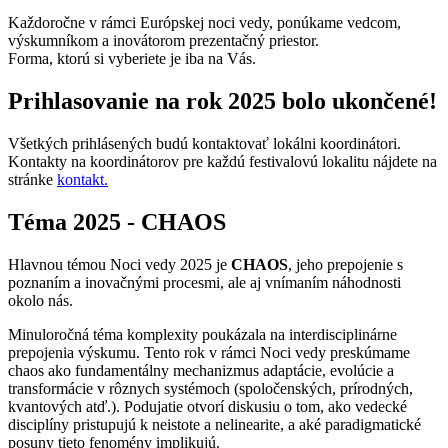
Každoročne v rámci Európskej noci vedy, ponúkame vedcom,
výskumníkom a inovátorom prezentačný priestor.
Forma, ktorú si vyberiete je iba na Vás.
Prihlasovanie na rok 2025 bolo ukončené!
Všetkých prihlásených budú kontaktovať lokálni koordinátori.
Kontakty na koordinátorov pre každú festivalovú lokalitu nájdete na
stránke
kontakt.
Téma 2025 - CHAOS
Hlavnou
témou
Noci
vedy
2025 je
CHAOS
,
jeho
prepojenie
s
poznaním
a
inovačnými
procesmi
, ale
aj
vnímaním
náhodnosti
okolo
nás
.
Minuloročná
téma
komplexity
poukázala
na
interdisciplinárne
prepojenia
výskumu
.
Tento
rok
v
rámci
Noci
vedy
preskúmame
chaos
ako
fundamentálny
mechanizmus
adaptácie
,
evolúcie
a
transformácie
v
rôznych
systémoch (spoločenských, prírodných,
kvantových atď.)
.
Podujatie
otvorí
diskusiu
o tom,
ako
vedecké
disciplíny
pristupujú
k
neistote
a
nelinearite
,
a
aké
paradigmatické
posuny
tieto
fenomény
implikujú
.