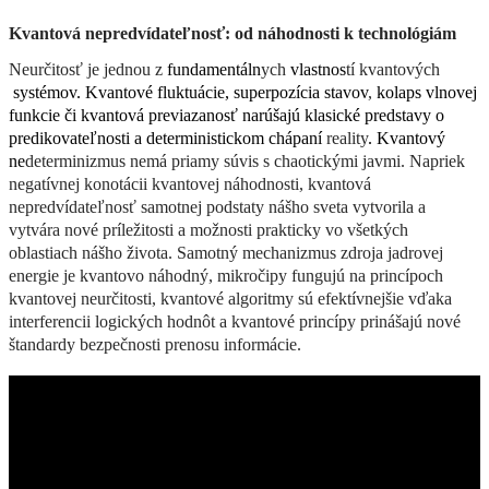
Kvantová
nepredvídateľnosť
: 
od 
náhodnosti
 k 
technológiám
Neurčitosť
 je 
jednou
 z
fundamentáln
ych
vlastnos
tí
kvantových
systémov
. 
Kvantové
fluktuácie
, 
superpozícia
stavov
, 
kolaps
vlnovej
funkcie
či
kvantová
previazanosť
narúšajú
klasické
predstavy
 o 
predikovateľnosti
 a 
deterministickom
chápaní
reality
. 
Kvantový
ne
determinizmus
nemá
priamy
súvis
 s 
chaotickými
javmi
. 
Napriek
negatívnej
konotácii
kvantovej
náhodnosti
, 
kvantová
nepredvídateľnosť
samotnej
podstaty
nášho
sveta
vytvorila
 a 
vytvára
nové
príležitosti
 a 
možnosti
prakticky
vo
všetkých
oblastiach
nášho
života
. 
Samotný
mechanizmus
zdroja
jadrovej
energie
 je 
kvantovo
náhodný
, 
mikročipy
fungujú
na
princípoch
kvantovej
neurč
itosti
, 
kvantové
algoritmy
sú
efektívnejšie
vďaka
interferencii
logických
hodnôt
 a 
kvantové
princípy
prinášajú
nové
štandardy
bezpečnosti
prenosu
informácie
.