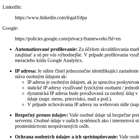
LinkedIn:
https://www.linkedin.com/legal/l/dpa
Google:
https://policies.google.com/privacy/frameworks?hl=en
Automatizované profilovanie:
Za účelom skvalitňovania mark
zaujímať a sú pre vás výhodnejšie. V prípade profilovania vy
meracieho kódu Google Analytics.
IP adresa:
Je súbor čísiel jednoznačne identifikujúci zariadeni
stáva osobným údajom ak:
IP adresa je osobným údajom, ak ju spracúva poskytovate
statické IP adresy využívané fyzickými osobami / jednot
dynamická IP adresa bude považovaná za osobný údaj v p
údaje (napr. meno, priezvisko, mail a pod.).
V prípade uchovávania IP adresy na webovom sídle (napr
Bezpečný prenos údajov:
Vaše osobné údaje sú bezpečne pre
servermi. Osobné údaje v našich systémoch ako i internetová s
prostredníctvom neoprávnených osôb.
Ochrana osobných údajov a ich sprístupňovanie:
Vaše osob