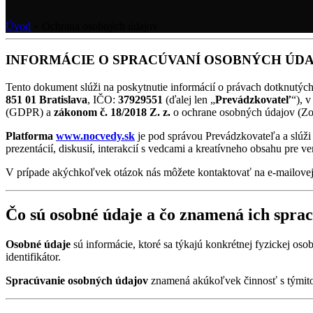
Úvod
»
Ochrana osobných údajov
INFORMÁCIE O SPRACÚVANÍ OSOBNÝCH ÚD
Tento dokument slúži na poskytnutie informácií o právach dotknutýc
851 01 Bratislava
, IČO:
37929551
(ďalej len „
Prevádzkovateľ
“), v
(GDPR) a
zákonom č. 18/2018 Z. z.
o ochrane osobných údajov (
Platforma
www.nocvedy.sk
je pod správou Prevádzkovateľa a slúži
prezentácií, diskusií, interakcií s vedcami a kreatívneho obsahu pre ve
V prípade akýchkoľvek otázok nás môžete kontaktovať na e-mailovej
Čo sú osobné údaje a čo znamená ich spra
Osobné údaje
sú informácie, ktoré sa týkajú konkrétnej fyzickej oso
identifikátor.
Spracúvanie osobných údajov
znamená akúkoľvek činnosť s týmito 