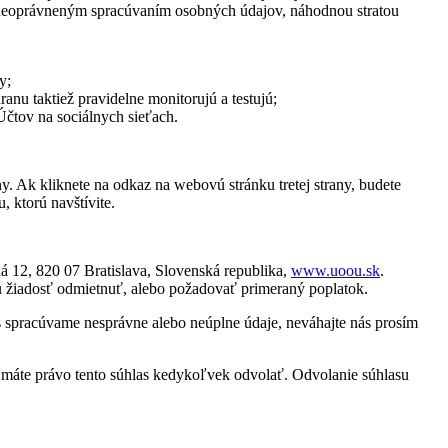
 neoprávneným spracúvaním osobných údajov, náhodnou stratou
y;
anu taktiež pravidelne monitorujú a testujú;
 Účtov na sociálnych sieťach.
. Ak kliknete na odkaz na webovú stránku tretej strany, budete
 ktorú navštívite.
á 12, 820 07 Bratislava, Slovenská republika,
www.uoou.sk
.
u žiadosť odmietnuť, alebo požadovať primeraný poplatok.
s spracúvame nesprávne alebo neúplne údaje, neváhajte nás prosím
máte právo tento súhlas kedykoľvek odvolať. Odvolanie súhlasu