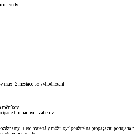
Nocou vedy
ov max. 2 mesiace po vyhodnotení
h ročníkov
 prípade hromadných záberov
eozáznamy. Tieto materiály môžu byť použité na propagáciu podujatia n
redníctvom e-mailu.