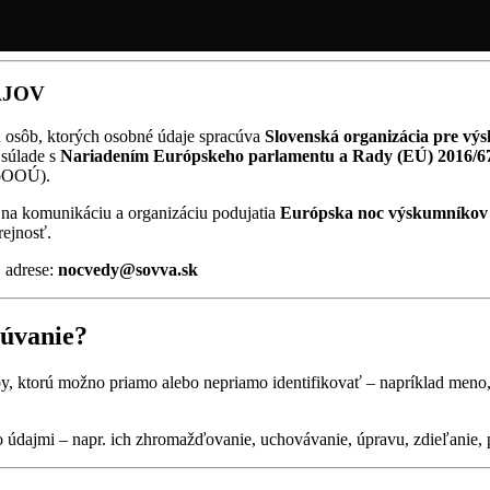
AJOV
h osôb, ktorých osobné údaje spracúva
Slovenská organizácia pre výsk
 súlade s
Nariadením Európskeho parlamentu a Rady (EÚ) 2016/6
ZoOOÚ).
 na komunikáciu a organizáciu podujatia
Európska noc výskumníkov
rejnosť.
 adrese:
nocvedy@sovva.sk
cúvanie?
by, ktorú možno priamo alebo nepriamo identifikovať – napríklad meno, p
údajmi – napr. ich zhromažďovanie, uchovávanie, úpravu, zdieľanie, 