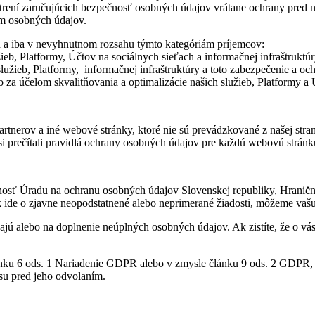
trení zaručujúcich bezpečnosť osobných údajov vrátane ochrany pred
m osobných údajov.
 a iba v nevyhnutnom rozsahu týmto kategóriám príjemcov:
žieb,
Platformy, Účtov na sociálnych sieťach a informačnej infraštruktúr
užieb, Platformy, informačnej infraštruktúry a toto zabezpečenie a ochr
to za účelom skvalitňovania a optimalizácie našich služieb, Platformy a
nerov a iné webové stránky, ktoré nie sú prevádzkované z našej strany
 prečítali pravidlá ochrany osobných údajov pre každú webovú stránku,
žnosť
Úradu na ochranu osobných údajov
Slovenskej republiky, Hraničn
ak ide o zjavne neopodstatnené alebo neprimerané žiadosti, môžeme vaš
jú alebo na doplnenie neúplných osobných údajov. Ak zistíte, že o vá
ánku 6 ods. 1 Nariadenie GDPR alebo v zmysle článku 9 ods. 2 GDPR, 
su pred jeho odvolaním.