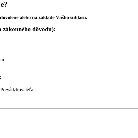
je?
 dovolené alebo na základe Vášho súhlasu.
bo zákonného dôvodu):
em
:
i Prevádzkovateľa