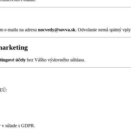
m e-mailu na adresu
nocvedy@sovva.sk
. Odvolanie nemá spätný vply
marketing
tingové účely
bez Vášho výslovného súhlasu.
 EÚ:
v v súlade s GDPR.