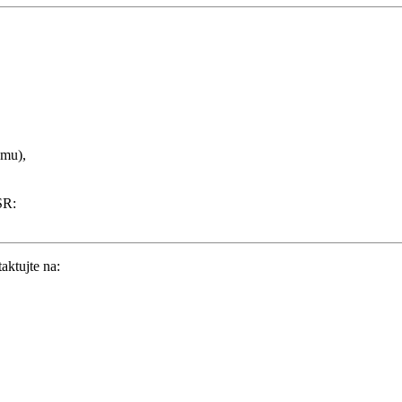
jmu),
SR:
aktujte na: