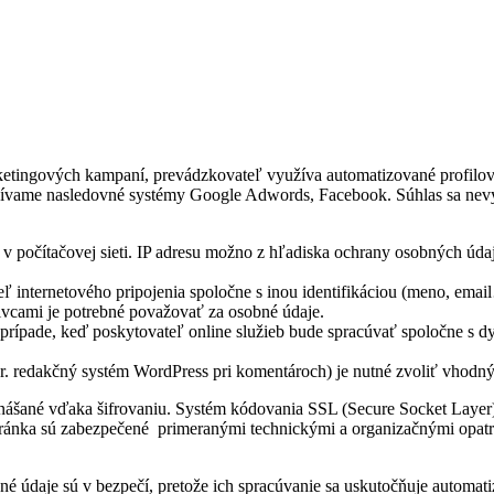
etingových kampaní, prevádzkovateľ využíva automatizované profilov
užívame nasledovné systémy Google Adwords, Facebook. Súhlas sa nevyž
e v počítačovej sieti. IP adresu možno z hľadiska ochrany osobných údaj
ľ internetového pripojenia spoločne s inou identifikáciou (meno, emai
livcami je potrebné považovať za osobné údaje.
rípade, keď poskytovateľ online služieb bude spracúvať spoločne s dy
. redakčný systém WordPress pri komentároch) je nutné zvoliť vhodný
nášané vďaka šifrovaniu. Systém kódovania SSL (Secure Socket Layer)
tránka sú zabezpečené primeranými technickými a organizačnými opatren
né údaje sú v bezpečí, pretože ich spracúvanie sa uskutočňuje automa