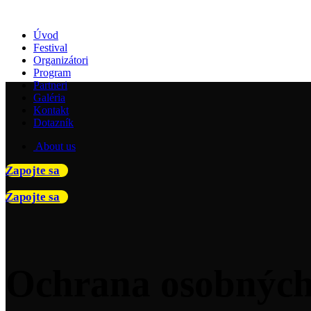
Úvod
Festival
Organizátori
Program
Partneri
Galéria
Kontakt
Dotazník
About us
Zapojte sa
Zapojte sa
Ochrana osobných