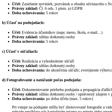
Účel:
Zasielanie noviniek, pozvánok a obsahu súvisiaceho s 
Právny základ:
Čl. 6 ods. 1 písm. a) GDPR
Doba uchovávania:
5 rokov
b) Účasť na podujatiach:
Účel:
Evidencia účastníkov (napr. meno, škola, e-mail…)
Právny základ:
súhlas dotknutej osoby
Doba uchovávania:
5 rokov
c) Účasť v súťažiach:
Účel:
Realizácia a vyhodnotenie súťaží
Právny základ:
súhlas dotknutej osoby
Doba uchovávania:
do ukončenia súťaže; zverejnenie výherc
d) Fotografovanie a natáčanie počas podujatia:
Účel:
Dokumentovanie priebehu podujatia a propagácia ďalšíc
Právny základ:
súhlas dotknutej osoby / oprávnený záujem v
Doba uchovávania:
po dobu účelu (max. 5 rokov)
Pri vstupe na podujatie môžu byť zhotovované fotografie a vid
prípade nesúhlasu nás kontaktujte priamo na mieste alebo prost