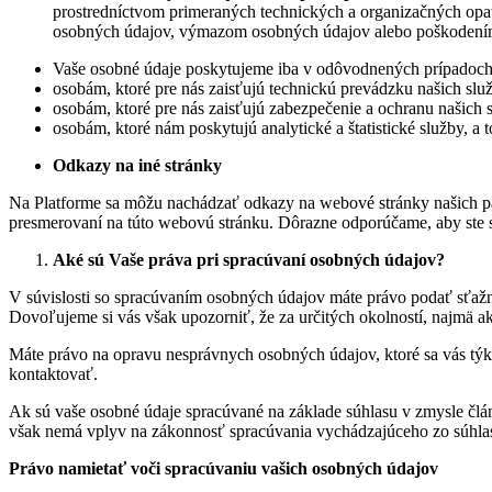
prostredníctvom primeraných technických a organizačných opa
osobných údajov, výmazom osobných údajov alebo poškodení
Vaše osobné údaje poskytujeme iba v odôvodnených prípadoch
osobám, ktoré pre nás zaisťujú technickú prevádzku našich slu
osobám, ktoré pre nás zaisťujú zabezpečenie a ochranu našich sl
osobám, ktoré nám poskytujú analytické a štatistické služby, a 
Odkazy na iné stránky
Na Platforme sa môžu nachádzať odkazy na webové stránky našich part
presmerovaní na túto webovú stránku. Dôrazne odporúčame, aby ste si
Aké sú Vaše práva pri spracúvaní osobných údajov?
V súvislosti so spracúvaním osobných údajov máte právo podať sťa
Dovoľujeme si vás však upozorniť, že za určitých okolností, najmä 
Máte právo na opravu nesprávnych osobných údajov, ktoré sa vás týka
kontaktovať.
Ak sú vaše osobné údaje spracúvané na základe súhlasu v zmysle čl
však nemá vplyv na zákonnosť spracúvania vychádzajúceho zo súhla
Právo namietať voči spracúvaniu vašich osobných údajov