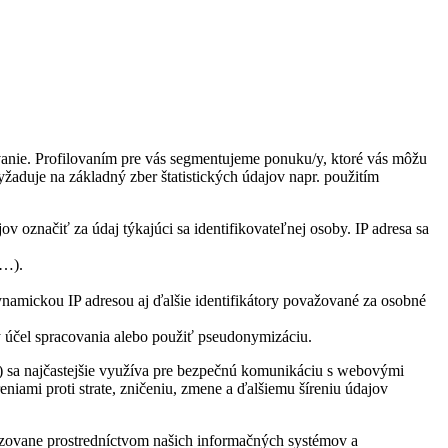
anie. Profilovaním pre vás segmentujeme ponuku/y, ktoré vás môžu
aduje na základný zber štatistických údajov napr. použitím
ov označiť za údaj týkajúci sa identifikovateľnej osoby. IP adresa sa
l…).
namickou IP adresou aj ďalšie identifikátory považované za osobné
 účel spracovania alebo použiť pseudonymizáciu.
 sa najčastejšie využíva pre bezpečnú komunikáciu s webovými
iami proti strate, zničeniu, zmene a ďalšiemu šíreniu údajov
tizovane prostredníctvom našich informačných systémov a