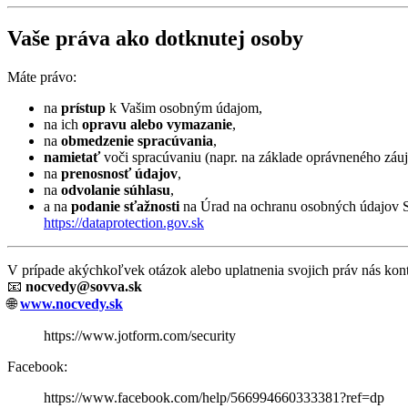
Vaše práva ako dotknutej osoby
Máte právo:
na
prístup
k Vašim osobným údajom,
na ich
opravu alebo vymazanie
,
na
obmedzenie spracúvania
,
namietať
voči spracúvaniu (napr. na základe oprávneného záu
na
prenosnosť údajov
,
na
odvolanie súhlasu
,
a na
podanie sťažnosti
na Úrad na ochranu osobných údajov 
https://dataprotection.gov.sk
V prípade akýchkoľvek otázok alebo uplatnenia svojich práv nás kont
📧
nocvedy@sovva.sk
🌐
www.nocvedy.sk
https://www.jotform.com/security
Facebook:
https://www.facebook.com/help/566994660333381?ref=dp