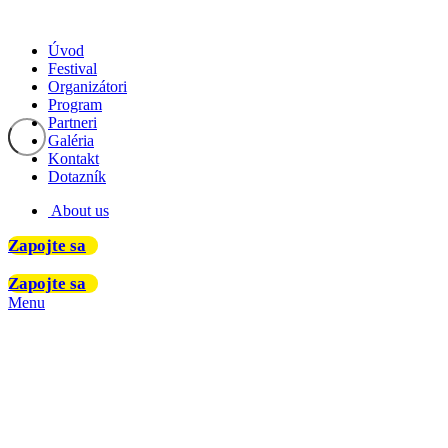
Úvod
Festival
Organizátori
Program
Partneri
Galéria
Kontakt
Dotazník
About us
Zapojte sa
Zapojte sa
Menu