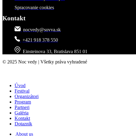
Spracovanie cookies
Kontakt
nocvedy@sovva.sk
+421 918 378 550
Einsteinova 33, Bratislava 851 01
© 2025 Noc vedy | Všetky práva vyhradené
Úvod
Festival
Organizátori
Program
Partneri
Galéria
Kontakt
Dotazník
About us