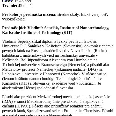
Čas:
o 15:45 hod.
Trvanie:
45 minút
Pre koho je prednáška určená:
stredné školy, laická verejnosť,
vysokoškoláci
Prednášajúci: Vladimír Šepelák, Institute of Nanotechnology,
Karlsruhe Institute of Technology (KIT)
Vladimír Šepelák získal diplom z fyziky pevných látok na
Univerzite P. J. Šafárika v Košiciach (Slovensko), doktorát z chémie
pevných látok na Ruskej akadémii vied v Novosibirsku (Rusko) a
habilitáciu z materiálových vied na Technickej univerzite v
Košiciach. Bol štipendistom Alexandra von Humboldta na
Technickej univerzite v Braunschweigu (Nemecko) a pôsobil ako
Mercatorov profesor Nemeckej výskumnej nadácie (DFG) na
Leibnizovej univerzite v Hannoveri (Nemecko). V súčasnosti je
členom Inštitútu nanotechnológií Technologického inštitútu v
Karlsruhe (KIT) a Slovenskej akadémie vied v Košiciach. Je
akademikom Učenej spoločnosti Slovenska.
Pôsobí ako prezident Medzinárodnej mechanochemickej asociácie
(IMA) v rámci Medzinárodnej únie pre základnú a aplikovanú
chémiu (IUPAC). Pôsobí ako pridružený redaktor pre chémiu
pevných látok, špecializovanú sekciu Frontiers in Chemistry. Pôsobí
aj v redakčnej rade časopisu Nanomaterials.