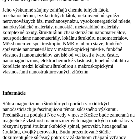
Jeho výskumné záujmy zahŕňajú chémiu tuhých látok,
mechanochémiu, fyziku tuhých látok, nekonvenčnú syntézu
nerovnovážnych fáz, mechanosyntézu, vysokoenergetické mletie,
nanokryštalické materiály, nanosklá, metastabilné materiály,
komplexné oxidy, štrukturálnu charakterizáciu nanomateriálov,
neusporiadané nanomateriály, lokálnu štruktúru nanomateriálov,
Mössbauerovu spektroskopiu, NMR v tuhom stave, funkčné
správanie nanomateriálov v makroskopickej mierke, funkčné
vlastnosti nanomateriálov závislé od veľkosti a tvaru častíc,
nanomagnetizmus, elektrochemické vlastnosti, tepelnú stabilitu a
korelácie medzi lokálnou štruktúrou a makroskopickými
vlastnosťami nanostruktúrovaných zlúčenín.
Informácie
Súhra magnetizmu a štruktúrnych porúch v oxidických
nanočasticiach je fascinujúcou témou súčasného výskumu.
Prednáška na podujatí Noc vedy v meste Košice bude zameraná na
magnetické vlastnosti nanorozmerných magnetických materiálov s
rôznymi typmi štruktúr (kubický spinel, perovskit, hexagonálna
štruktúra, dvojitý perovskit). Budú prezentované štúdie
dokumentujúce súčasný pokrok v základnom chápaní vzťahov