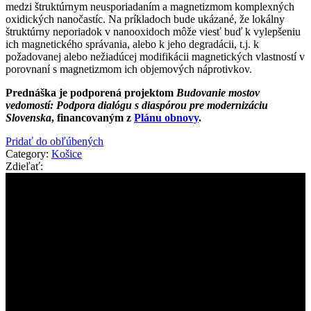
medzi štruktúrnym neusporiadaním a magnetizmom komplexných
oxidických nanočastíc. Na príkladoch bude ukázané, že lokálny
štruktúrny neporiadok v nanooxidoch môže viesť buď k vylepšeniu
ich magnetického správania, alebo k jeho degradácii, t.j. k
požadovanej alebo nežiadúcej modifikácii magnetických vlastností v
porovnaní s magnetizmom ich objemových náprotivkov.
Prednáška je podporená projektom
Budovanie mostov
vedomostí: Podpora dialógu s diaspórou pre modernizáciu
Slovenska
, financovaným z
Plánu obnovy
.
Pridať do obľúbených
Category:
Košice
Zdieľať: