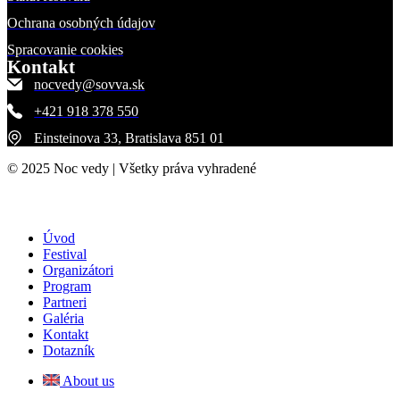
Ochrana osobných údajov
Spracovanie cookies
Kontakt
nocvedy@sovva.sk
+421 918 378 550
Einsteinova 33, Bratislava 851 01
© 2025 Noc vedy | Všetky práva vyhradené
Úvod
Festival
Organizátori
Program
Partneri
Galéria
Kontakt
Dotazník
About us