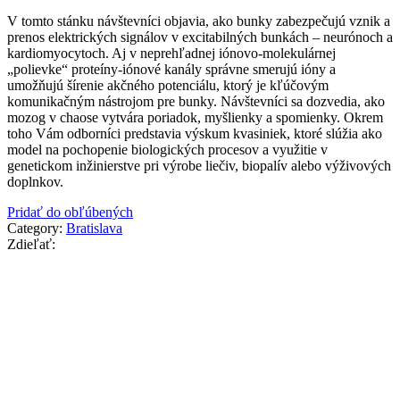
V tomto stánku návštevníci objavia, ako bunky zabezpečujú vznik a
prenos elektrických signálov v excitabilných bunkách – neurónoch a
kardiomyocytoch. Aj v neprehľadnej iónovo-molekulárnej
„polievke“ proteíny-iónové kanály správne smerujú ióny a
umožňujú šírenie akčného potenciálu, ktorý je kľúčovým
komunikačným nástrojom pre bunky. Návštevníci sa dozvedia, ako
mozog v chaose vytvára poriadok, myšlienky a spomienky. Okrem
toho Vám odborníci predstavia výskum kvasiniek, ktoré slúžia ako
model na pochopenie biologických procesov a využitie v
genetickom inžinierstve pri výrobe liečiv, biopalív alebo výživových
doplnkov.
Pridať do obľúbených
Category:
Bratislava
Zdieľať: