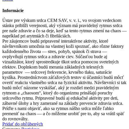
Informácie
Ústav pre výskum srdca CEM SAV, v. v. i., vo svojom vedeckom
stánku priblíži verejnosti, aký význam má pravidelný rytmus srdca
pre naše zdravie a čo sa deje, keď sa tento rytmus zmení na chaos —
napríklad pri arytmiách či fibriláciách.
Pre záujemcov budú pripravené interaktívne aktivity, ktoré
návštevníkom umožnia na vlastnej koži spoznať, ako rôzne faktory
každodenného života — stres, pohyb, spánok či strava —
ovplyvňujú rytmus srdca a zdravie ciev. Súčasťou bude aj
vizualizátor, ktorý sprostredkuje tlkot srdca pomocou svetelných
efektov. Doplnkom budú merania základných telesných
parametrov — srdcovej frekvencie, krvného tlaku, saturácie
kyslíka. Prostredníctvom záťažových testov si účastníci budú môcť
overiť reakciu vlastného srdca na fyzickú aktivitu. Návštevníci si tak
budú môcť názorne vyskúšať, aký je rozdiel medzi pravidelným
rytmom a „chaosom“, ktorý do organizmu prinášajú poruchy
srdcového rytmu. Pripravené budú aj edukačné aktivity pre deti,
zábavné úlohy a hry zamerané na základy prevencie zdravia srdca.
Príďte s nami objaviť, ako sa rytmus nášho srdca môže ľahko
premeniť na chaos — a čo môžeme urobiť pre to, aby sa vrátil späť
do rovnováhy.
Pridať do obľúbených