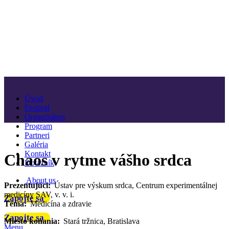
Úvod
Festival
Organizátori
Program
Partneri
Galéria
Kontakt
Chaos v rytme vášho srdca
Dotazník
About us
Prezentujúci:
Ústav pre výskum srdca, Centrum experimentálnej
medicíny SAV, v. v. i.
Zapojte sa
Téma:
Medicína a zdravie
Zapojte sa
Miesto konania:
Stará tržnica, Bratislava
Menu