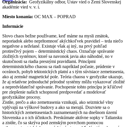
Organizácia:
Geofyzikálny odbor, Ústav vied o Zemi Slovenskej
akadémie vied v. v. i.
Miesto konania:
OC MAX – POPRAD
Informácie
Slovo chaos bežne používame, keď máme na mysli zmätok,
neporiadok alebo neprítomnosť akýchkoľvek pravidiel – teda niečo
negatívne a neželané. Existuje však aj iný, na prvý pohľad
protirečivý pojem – deterministický chaos. Označuje správanie
zložitých systémov, ktoré sa navonok javia ako náhodné, no v
skutočnosti sa riadia presnými pravidlami. Princípmi
deterministického chaosu sa riadi napríklad počasie, prúdenie v
oceánoch, pohyb tektonických platní a s tým súvisiace zemetrasenia,
ako aj zemské magnetické pole. Teória chaosu v geofyzike ukazuje,
že aj relatívne jednoduché prírodné systémy môžu vykazovať zložité
a nepredvídateľné správanie. Pochopenie tohto princípu je kľúčové
pre zlepšenie našich schopností predpovedať a modelovať
geofyzikálne procesy.
Zistíte, prečo a ako zemetrasenia vznikajú, ako seizmické vlny
vplývajú na výškové budovy a ako sa merajú. Dozviete sa o
historických zemetraseniach zaznamenaných na dnešnom území
Slovenska a o ich účinkoch. Preskúmate aktívne sopky v Taliansku
a zistíte, čo sa skrýva pod zemským povrchom pomocou