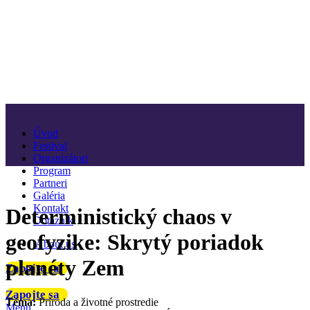
Úvod
Festival
Organizátori
Program
Partneri
Galéria
Kontakt
Deterministický chaos v
Dotazník
geofyzike: Skrytý poriadok
About us
planéty Zem
Zapojte sa
Zapojte sa
Téma:
Príroda a životné prostredie
Menu