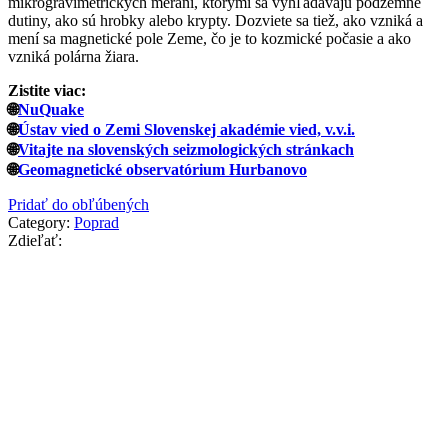
mikrogravimetrických meraní, ktorými sa vyhľadávajú podzemné
dutiny, ako sú hrobky alebo krypty. Dozviete sa tiež, ako vzniká a
mení sa magnetické pole Zeme, čo je to kozmické počasie a ako
vzniká polárna žiara.
Zistite viac:
🌐
NuQuake
🌐
Ústav vied o Zemi Slovenskej akadémie vied, v.v.i.
🌐
Vitajte na slovenských seizmologických stránkach
🌐
Geomagnetické observatórium Hurbanovo
Pridať do obľúbených
Category:
Poprad
Zdieľať: