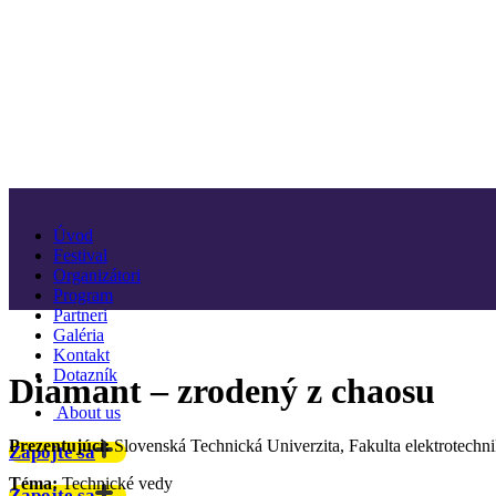
Úvod
Festival
Organizátori
Program
Partneri
Galéria
Kontakt
Dotazník
Diamant – zrodený z chaosu
About us
Prezentujúci:
Slovenská Technická Univerzita, Fakulta elektrotechni
Zapojte sa
Téma:
Technické vedy
Zapojte sa