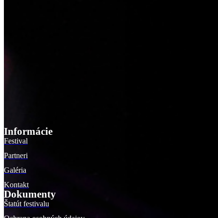
Informácie
Festival
Partneri
Galéria
Kontakt
Dokumenty
Štatút festivalu