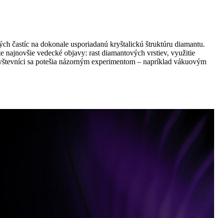
ch častíc na dokonale usporiadanú kryštalickú štruktúru diamantu.
e najnovšie vedecké objavy: rast diamantových vrstiev, využitie
návštevníci sa potešia názorným experimentom – napríklad vákuovým