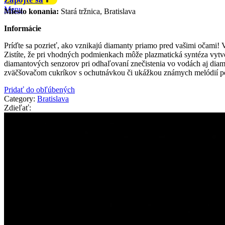
Menu
Miesto konania:
Stará tržnica, Bratislava
Informácie
Príďte sa pozrieť, ako vznikajú diamanty priamo pred vašimi očami! 
Zistíte, že pri vhodných podmienkach môže plazmatická syntéza vytvor
diamantových senzorov pri odhaľovaní znečistenia vo vodách aj diam
zväčšovačom cukríkov s ochutnávkou či ukážkou známych melódií p
Pridať do obľúbených
Category:
Bratislava
Zdieľať: