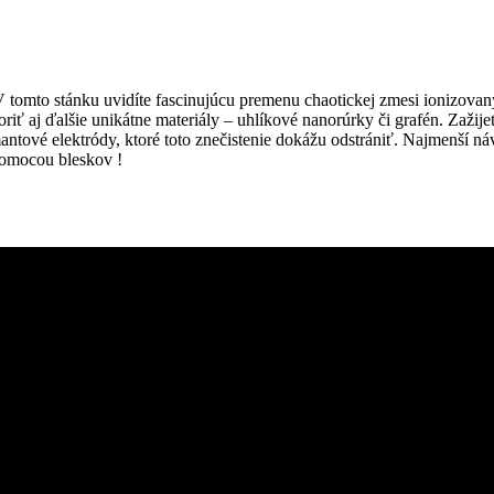
V tomto stánku uvidíte fascinujúcu premenu chaotickej zmesi ionizovaný
iť aj ďalšie unikátne materiály – uhlíkové nanorúrky či grafén. Zažijet
antové elektródy, ktoré toto znečistenie dokážu odstrániť. Najmenší 
omocou bleskov !