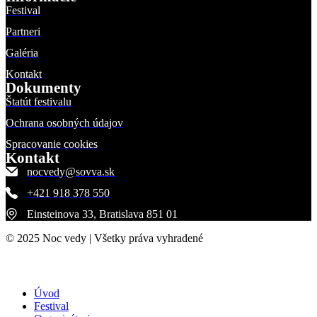
Festival
Partneri
Galéria
Kontakt
Dokumenty
Štatút festivalu
Ochrana osobných údajov
Spracovanie cookies
Kontakt
nocvedy@sovva.sk
+421 918 378 550
Einsteinova 33, Bratislava 851 01
© 2025 Noc vedy | Všetky práva vyhradené
Úvod
Festival