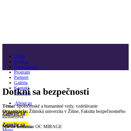
Úvod
Festival
Organizátori
Program
Partneri
Galéria
Kontakt
Dotkni sa bezpečnosti
Dotazník
About us
Téma:
Spoločenské a humanitné vedy, vzdelávanie
Organizácia:
Žilinská univerzita v Žiline, Fakulta bezpečnostného
Zapojte sa
inžinierstva
Zapojte sa
Miesto konania:
OC MIRAGE
Menu