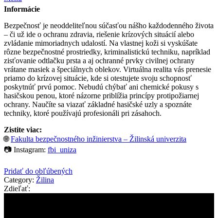
Informácie
Bezpečnosť je neoddeliteľnou súčasťou nášho každodenného života
– či už ide o ochranu zdravia, riešenie krízových situácií alebo
zvládanie mimoriadnych udalostí. Na vlastnej koži si vyskúšate
rôzne bezpečnostné prostriedky, kriminalistickú techniku, napríklad
zisťovanie odtlačku prsta a aj ochranné prvky civilnej ochrany
vrátane masiek a špeciálnych oblekov. Virtuálna realita vás prenesie
priamo do krízovej situácie, kde si otestujete svoju schopnosť
poskytnúť prvú pomoc. Nebudú chýbať ani chemické pokusy s
hasičskou penou, ktoré názorne priblížia princípy protipožiarnej
ochrany. Naučíte sa viazať základné hasičské uzly a spoznáte
techniky, ktoré používajú profesionáli pri zásahoch.
Zistite viac:
🌐
Fakulta bezpečnostného inžinierstva – Žilinská univerzita
📷 Instagram:
fbi_uniza
Pridať do obľúbených
Category:
Žilina
Zdieľať: