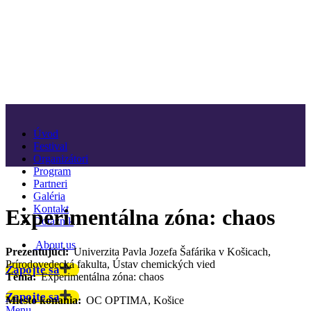
Úvod
Festival
Organizátori
Program
Partneri
Galéria
Kontakt
Experimentálna zóna: chaos
Dotazník
About us
Prezentujúci:
Univerzita Pavla Jozefa Šafárika v Košicach,
Prírodovedecká fakulta, Ústav chemických vied
Zapojte sa
Téma:
Experimentálna zóna: chaos
Zapojte sa
Miesto konania:
OC OPTIMA, Košice
Menu