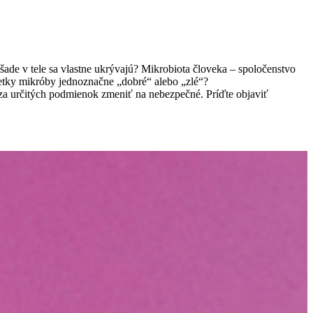
šade v tele sa vlastne ukrývajú? Mikrobiota človeka – spoločenstvo
šetky mikróby jednoznačne „dobré“ alebo „zlé“?
u za určitých podmienok zmeniť na nebezpečné. Príďte objaviť