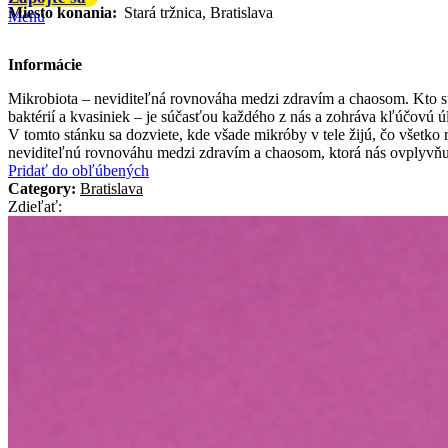
Miesto konania:
Stará tržnica, Bratislava
Menu
Informácie
Mikrobiota – neviditeľná rovnováha medzi zdravím a chaosom. Kto sú 
baktérií a kvasiniek – je súčasťou každého z nás a zohráva kľúčovú 
V tomto stánku sa dozviete, kde všade mikróby v tele žijú, čo všetk
neviditeľnú rovnováhu medzi zdravím a chaosom, ktorá nás ovplyvňuj
Pridať do obľúbených
Category:
Bratislava
Zdieľať: