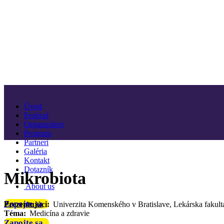
Úvod
Festival
Organizátori
Program
Partneri
Galéria
Kontakt
Dotazník
Mikrobiota
About us
Zapojte sa
Prezentujúci:
Univerzita Komenského v Bratislave, Lekárska fakult
Téma:
Medicína a zdravie
Zapojte sa