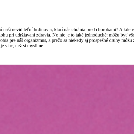
naši neviditeľní hrdinovia, ktorí nás chránia pred chorobami? A kde v
úlohu pri udržiavaní zdravia. No nie je to také jednoduché: môžu byť v
o robia pre náš organizmus, a prečo sa niekedy aj prospešné druhy môž
e viac, než si myslíme.