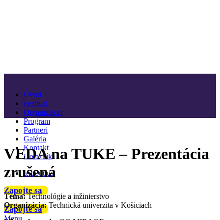
Úvod
Festival
Organizátori
Program
Partneri
Galéria
Kontakt
VEDA na TUKE – Prezentácia
Dotazník
zrušená
About us
Zapojte sa
Téma:
Technológie a inžinierstvo
Organizácia:
Technická univerzita v Košiciach
Zapojte sa
Menu