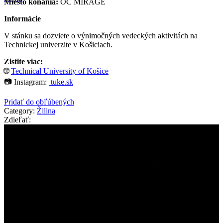
Miesto konania:
OC MIRAGE
Informácie
V stánku sa dozviete o výnimočných vedeckých aktivitách na
Technickej univerzite v Košiciach.
Zistite viac:
🌐
Technical University of Košice
📷 Instagram:
tuke.sk
Pridať do obľúbených
Category:
Žilina
Zdieľať: