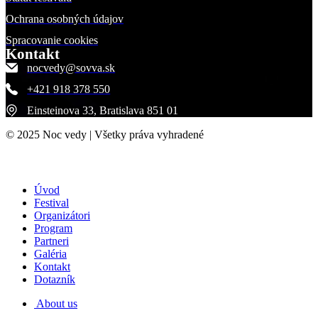
Ochrana osobných údajov
Spracovanie cookies
Kontakt
nocvedy@sovva.sk
+421 918 378 550
Einsteinova 33, Bratislava 851 01
© 2025 Noc vedy | Všetky práva vyhradené
Úvod
Festival
Organizátori
Program
Partneri
Galéria
Kontakt
Dotazník
About us