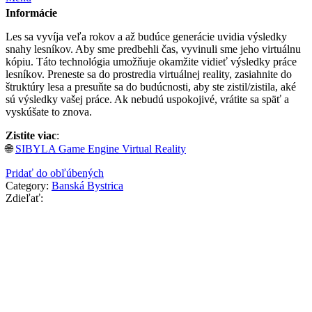
Informácie
Les sa vyvíja veľa rokov a až budúce generácie uvidia výsledky
snahy lesníkov. Aby sme predbehli čas, vyvinuli sme jeho virtuálnu
kópiu. Táto technológia umožňuje okamžite vidieť výsledky práce
lesníkov. Preneste sa do prostredia virtuálnej reality, zasiahnite do
štruktúry lesa a presuňte sa do budúcnosti, aby ste zistil/zistila, aké
sú výsledky vašej práce. Ak nebudú uspokojivé, vrátite sa späť a
vyskúšate to znova.
Zistite viac
:
🌐
SIBYLA Game Engine Virtual Reality
Pridať do obľúbených
Category:
Banská Bystrica
Zdieľať: