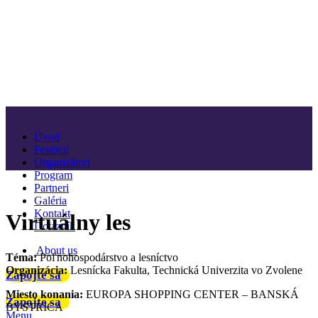
Úvod
Festival
Organizátori
Program
Partneri
Galéria
Kontakt
Virtuálny les
Dotazník
About us
Téma:
Poľnohospodárstvo a lesníctvo
Organizácia:
Lesnícka Fakulta, Technická Univerzita vo Zvolene
Zapojte sa
Miesto konania:
EUROPA SHOPPING CENTER – BANSKÁ
Zapojte sa
BYSTRICA
Menu