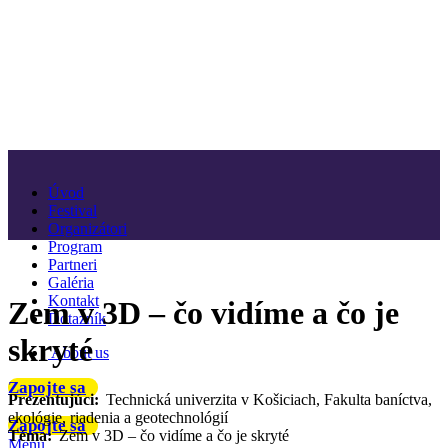
Úvod
Festival
Organizátori
Program
Partneri
Galéria
Kontakt
Zem v 3D – čo vidíme a čo je
Dotazník
skryté
About us
Zapojte sa
Prezentujúci:
Technická univerzita v Košiciach, Fakulta baníctva,
ekológie, riadenia a geotechnológií
Zapojte sa
Téma:
Zem v 3D – čo vidíme a čo je skryté
Menu