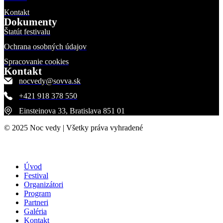
Kontakt
Dokumenty
Štatút festivalu
Ochrana osobných údajov
Spracovanie cookies
Kontakt
nocvedy@sovva.sk
+421 918 378 550
Einsteinova 33, Bratislava 851 01
© 2025 Noc vedy | Všetky práva vyhradené
Úvod
Festival
Organizátori
Program
Partneri
Galéria
Kontakt