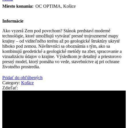
Miesto konania:
OC OPTIMA, Košice
Informácie
Ako vyzerá Zem pod povrchom? Stánok predstaví moderné
technológie, ktoré umožňujú vytvárať presné trojrozmerné mapy
krajiny – od viditeľného terénu až po geologické štruktúry ukryté
hlboko pod zemou. Návštevníci sa oboznámia s tým, ako sa
kombinujú geodetické a geologické metódy na zber, spracovanie a
vizualizáciu údajov o krajine. Výsledkom je detailný a priestorovo
presný model, ktorý pomáha vo vede, stavebníctve aj pri ochrane
životného prostredia.
Pridať do obľúbených
Category:
Košice
Zdieľať: